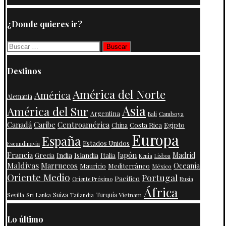
¿Donde quieres ir?
Buscar:
Destinos
América del Norte
América
Alemania
Asia
América del Sur
Argentina
Camboya
Bali
Centroamérica
Canadá
Caribe
Costa Rica
Egipto
China
Europa
España
Estados Unidos
Escandinavia
Francia
Japón
India
Islandia
Madrid
Grecia
Italia
Kenia
Lisboa
Maldivas
Marruecos
Oceanía
Mauricio
Mediterráneo
México
Oriente Medio
Portugal
Pacífico
Oriente Próximo
Rusia
África
Suiza
Turquía
Vietnam
Sevilla
Sri Lanka
Tailandia
Lo último