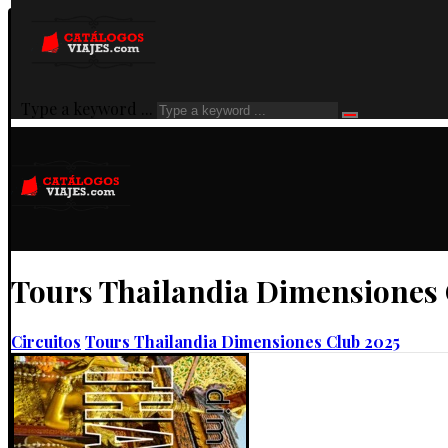
Type a keyword ...
Tours Thailandia Dimensiones
Circuitos
Tours Thailandia Dimensiones Club 2025