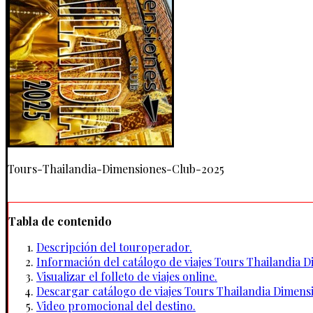
Tours-Thailandia-Dimensiones-Club-2025
Tabla de contenido
Descripción del touroperador.
Información del catálogo de viajes Tours Thailandia 
Visualizar el folleto de viajes online.
Descargar catálogo de viajes Tours Thailandia Dimens
Video promocional del destino.