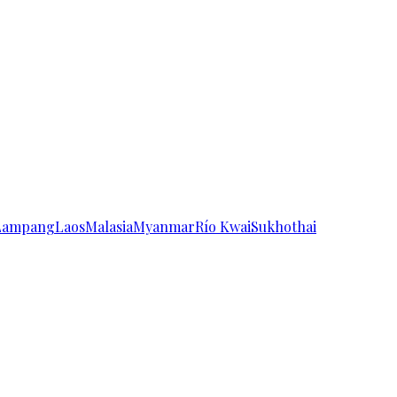
Lampang
Laos
Malasia
Myanmar
Río Kwai
Sukhothai