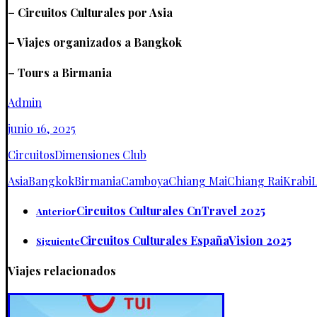
– Circuitos Culturales por Asia
– Viajes organizados a Bangkok
– Tours a Birmania
Admin
junio 16, 2025
Circuitos
Dimensiones Club
Asia
Bangkok
Birmania
Camboya
Chiang Mai
Chiang Rai
Krabi
Circuitos Culturales CnTravel 2025
Anterior
Circuitos Culturales EspañaVision 2025
Siguiente
Viajes relacionados