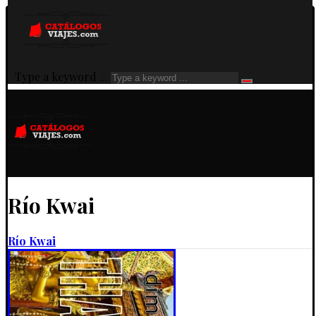
Type a keyword ...
Río Kwai
Río Kwai