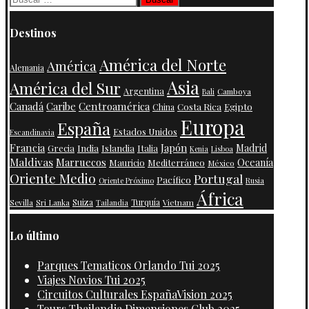
Destinos
América del Norte
América
Alemania
Asia
América del Sur
Argentina
Camboya
Bali
Centroamérica
Canadá
Caribe
Costa Rica
Egipto
China
Europa
España
Estados Unidos
Escandinavia
Francia
Japón
India
Islandia
Madrid
Grecia
Italia
Kenia
Lisboa
Maldivas
Marruecos
Oceanía
Mauricio
Mediterráneo
México
Oriente Medio
Portugal
Pacífico
Oriente Próximo
Rusia
África
Suiza
Turquía
Vietnam
Sevilla
Sri Lanka
Tailandia
Lo último
Parques Tematicos Orlando Tui 2025
Viajes Novios Tui 2025
Circuitos Culturales EspañaVision 2025
Tours Thailandia Dimensiones Club 2025