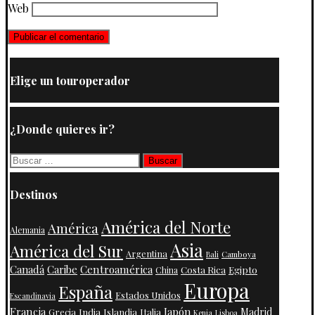
Web
Elige un touroperador
¿Donde quieres ir?
Buscar:
Destinos
América del Norte
América
Alemania
Asia
América del Sur
Argentina
Camboya
Bali
Centroamérica
Canadá
Caribe
Costa Rica
Egipto
China
Europa
España
Estados Unidos
Escandinavia
Francia
Japón
India
Islandia
Madrid
Grecia
Italia
Kenia
Lisboa