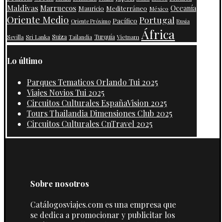
Maldivas
Marruecos
Oceanía
Mauricio
Mediterráneo
México
Oriente Medio
Portugal
Pacífico
Oriente Próximo
Rusia
África
Suiza
Turquía
Vietnam
Sevilla
Sri Lanka
Tailandia
Lo último
Parques Tematicos Orlando Tui 2025
Viajes Novios Tui 2025
Circuitos Culturales EspañaVision 2025
Tours Thailandia Dimensiones Club 2025
Circuitos Culturales CnTravel 2025
Sobre nosotros
Catálogosviajes.com es una empresa que
se dedica a promocionar y publicitar los