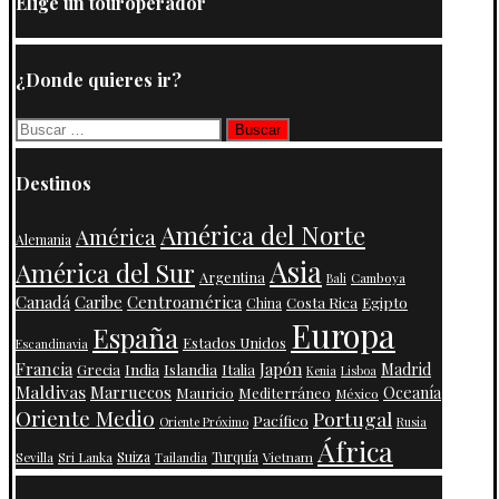
Elige un touroperador
¿Donde quieres ir?
Buscar:
Destinos
América del Norte
América
Alemania
Asia
América del Sur
Argentina
Camboya
Bali
Centroamérica
Canadá
Caribe
Costa Rica
Egipto
China
Europa
España
Estados Unidos
Escandinavia
Francia
Japón
India
Islandia
Madrid
Grecia
Italia
Kenia
Lisboa
Maldivas
Marruecos
Oceanía
Mauricio
Mediterráneo
México
Oriente Medio
Portugal
Pacífico
Oriente Próximo
Rusia
África
Suiza
Turquía
Vietnam
Sevilla
Sri Lanka
Tailandia