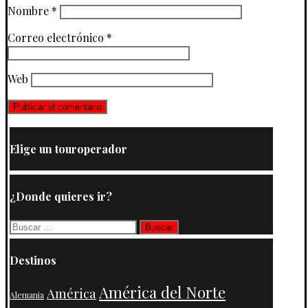
Nombre
*
Correo electrónico
*
Web
Elige un touroperador
¿Donde quieres ir?
Buscar:
Destinos
América del Norte
América
Alemania