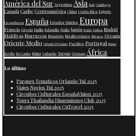
Asia
América del Sur
Argentina
Camboya
Bali
Centroamérica
Canadá
Caribe
Costa Rica
Egipto
China
Europa
España
Estados Unidos
Escandinavia
Francia
Japón
India
Islandia
Madrid
Grecia
Italia
Kenia
Lisboa
Maldivas
Marruecos
Oceanía
Mauricio
Mediterráneo
México
Oriente Medio
Portugal
Pacífico
Oriente Próximo
Rusia
África
Suiza
Turquía
Vietnam
Sevilla
Sri Lanka
Tailandia
Lo último
Parques Tematicos Orlando Tui 2025
Viajes Novios Tui 2025
Circuitos Culturales EspañaVision 2025
Tours Thailandia Dimensiones Club 2025
Circuitos Culturales CnTravel 2025