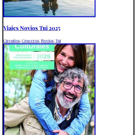
Viajes Novios Tui 2025
Circuitos
,
Cruceros
,
Novios
,
Tui