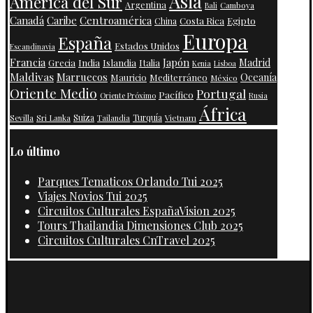
Asia
América del Sur
Argentina
Camboya
Bali
Centroamérica
Canadá
Caribe
Costa Rica
Egipto
China
Europa
España
Estados Unidos
Escandinavia
Francia
Japón
India
Islandia
Madrid
Grecia
Italia
Kenia
Lisboa
Maldivas
Marruecos
Oceanía
Mauricio
Mediterráneo
México
Oriente Medio
Portugal
Pacífico
Oriente Próximo
Rusia
África
Suiza
Turquía
Vietnam
Sevilla
Sri Lanka
Tailandia
Lo último
Parques Tematicos Orlando Tui 2025
Viajes Novios Tui 2025
Circuitos Culturales EspañaVision 2025
Tours Thailandia Dimensiones Club 2025
Circuitos Culturales CnTravel 2025