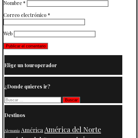
Nombre
*
Correo electrónico
*
Web
Elige un touroperador
¿Donde quieres ir?
Buscar:
Destinos
América del Norte
América
Alemania