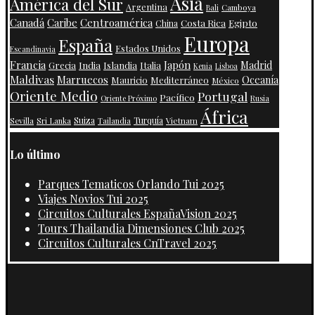
Asia
América del Sur
Argentina
Camboya
Bali
Centroamérica
Canadá
Caribe
Costa Rica
Egipto
China
Europa
España
Estados Unidos
Escandinavia
Francia
Japón
India
Islandia
Madrid
Grecia
Italia
Kenia
Lisboa
Maldivas
Marruecos
Oceanía
Mauricio
Mediterráneo
México
Oriente Medio
Portugal
Pacífico
Oriente Próximo
Rusia
África
Suiza
Turquía
Vietnam
Sevilla
Sri Lanka
Tailandia
Lo último
Parques Tematicos Orlando Tui 2025
Viajes Novios Tui 2025
Circuitos Culturales EspañaVision 2025
Tours Thailandia Dimensiones Club 2025
Circuitos Culturales CnTravel 2025