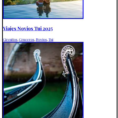
Viajes Novios Tui 2025
Circuitos
,
Cruceros
,
Novios
,
Tui