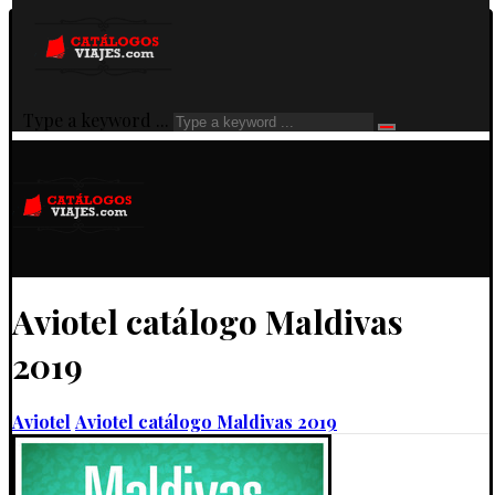
Type a keyword ...
Aviotel catálogo Maldivas
2019
Aviotel
Aviotel catálogo Maldivas 2019