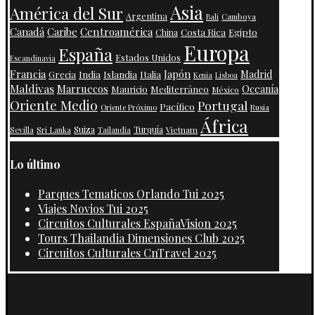
Asia
América del Sur
Argentina
Camboya
Bali
Centroamérica
Canadá
Caribe
Costa Rica
Egipto
China
Europa
España
Estados Unidos
Escandinavia
Francia
Japón
India
Islandia
Madrid
Grecia
Italia
Kenia
Lisboa
Maldivas
Marruecos
Oceanía
Mauricio
Mediterráneo
México
Oriente Medio
Portugal
Pacífico
Oriente Próximo
Rusia
África
Suiza
Turquía
Vietnam
Sevilla
Sri Lanka
Tailandia
Lo último
Parques Tematicos Orlando Tui 2025
Viajes Novios Tui 2025
Circuitos Culturales EspañaVision 2025
Tours Thailandia Dimensiones Club 2025
Circuitos Culturales CnTravel 2025