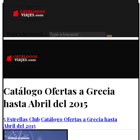
Type a keyword ...
Catálogo Ofertas a Grecia
hasta Abril del 2015
5 Estrellas Club
Catálogo Ofertas a Grecia hasta
Abril del 2015