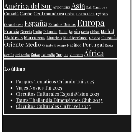
Asia
América del Sur
Argentina
Camboya
Bali
Centroamérica
Canadá
Caribe
Costa Rica
Egipto
China
Europa
España
Estados Unidos
Escandinavia
Francia
Japón
India
Islandia
Madrid
Grecia
Italia
Kenia
Lisboa
Maldivas
Marruecos
Oceanía
Mauricio
Mediterráneo
México
Oriente Medio
Portugal
Pacífico
Oriente Próximo
Rusia
África
Suiza
Turquía
Vietnam
Sevilla
Sri Lanka
Tailandia
Lo último
Parques Tematicos Orlando Tui 2025
Viajes Novios Tui 2025
Circuitos Culturales EspañaVision 2025
Tours Thailandia Dimensiones Club 2025
Circuitos Culturales CnTravel 2025