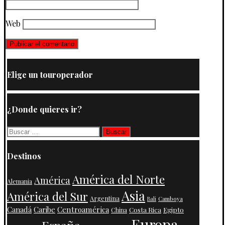
Web
Elige un touroperador
¿Donde quieres ir?
Buscar:
Destinos
América del Norte
América
Alemania
Asia
América del Sur
Argentina
Camboya
Bali
Centroamérica
Canadá
Caribe
Costa Rica
Egipto
China
Europa