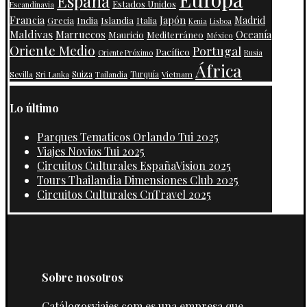
España
Estados Unidos
Escandinavia
Francia
Japón
India
Islandia
Madrid
Grecia
Italia
Kenia
Lisboa
Maldivas
Marruecos
Oceanía
Mauricio
Mediterráneo
México
Oriente Medio
Portugal
Pacífico
Oriente Próximo
Rusia
África
Suiza
Turquía
Vietnam
Sevilla
Sri Lanka
Tailandia
Lo último
Parques Tematicos Orlando Tui 2025
Viajes Novios Tui 2025
Circuitos Culturales EspañaVision 2025
Tours Thailandia Dimensiones Club 2025
Circuitos Culturales CnTravel 2025
Sobre nosotros
Catálogosviajes.com es una empresa que