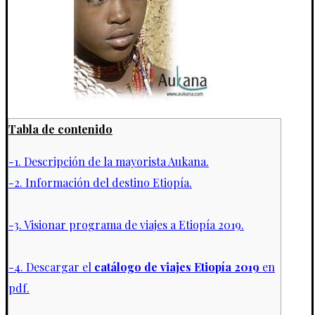
Tabla de contenido
-1. Descripción de la mayorista Aukana.
-2. Información del destino Etiopía.
-3. Visionar programa de viajes a Etiopía 2019.
-4. Descargar el
catálogo de viajes Etiopía 2019
en
pdf.