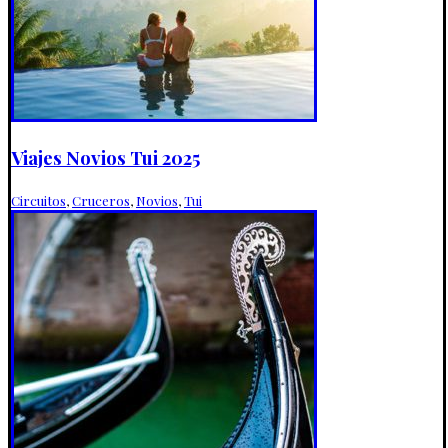
Viajes Novios Tui 2025
Circuitos
,
Cruceros
,
Novios
,
Tui