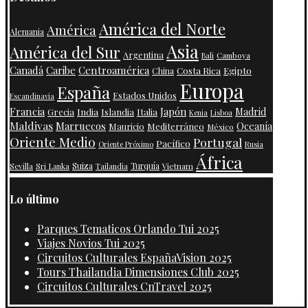
América del Norte
América
Alemania
Asia
América del Sur
Argentina
Camboya
Bali
Centroamérica
Canadá
Caribe
Costa Rica
Egipto
China
Europa
España
Estados Unidos
Escandinavia
Francia
Japón
India
Islandia
Madrid
Grecia
Italia
Kenia
Lisboa
Maldivas
Marruecos
Oceanía
Mauricio
Mediterráneo
México
Oriente Medio
Portugal
Pacífico
Oriente Próximo
Rusia
África
Suiza
Turquía
Vietnam
Sevilla
Sri Lanka
Tailandia
Lo último
Parques Tematicos Orlando Tui 2025
Viajes Novios Tui 2025
Circuitos Culturales EspañaVision 2025
Tours Thailandia Dimensiones Club 2025
Circuitos Culturales CnTravel 2025