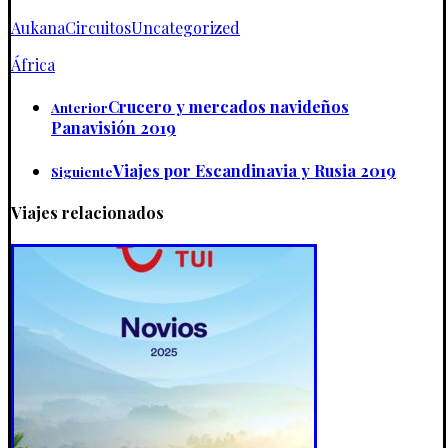
Aukana
Circuitos
Uncategorized
África
Crucero y mercados navideños
Anterior
Panavisión 2019
Viajes por Escandinavia y Rusia 2019
Siguiente
Viajes relacionados