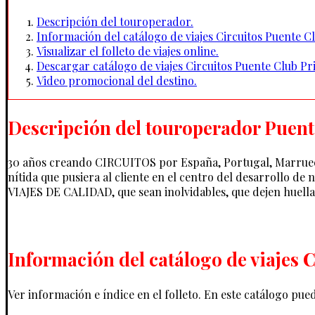
Descripción del touroperador.
Información del catálogo de viajes Circuitos Puente 
Visualizar el folleto de viajes online.
Descargar catálogo de viajes Circuitos Puente Club P
Video promocional del destino.
Descripción del touroperador Puent
30 años creando CIRCUITOS por España, Portugal, Marruecos, I
nítida que pusiera al cliente en el centro del desarrollo d
VIAJES DE CALIDAD, que sean inolvidables, que dejen huella,
Información del catálogo de viajes 
Ver información e índice en el folleto. En este catálogo pu