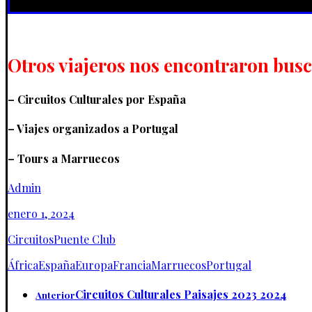
Otros viajeros nos encontraron bus
– Circuitos Culturales por España
– Viajes organizados a Portugal
– Tours a Marruecos
Admin
enero 1, 2024
Circuitos
Puente Club
África
España
Europa
Francia
Marruecos
Portugal
Circuitos Culturales Paisajes 2023 2024
Anterior