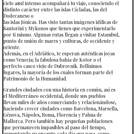
cielo azul intenso acompañará tu viaje, conociendo el
distinto carácter entre las islas Cícladas, las del
Dodecaneso o
las islas Jónicas. Has visto tantas imágenes idílicas de
Santorini y Mykonos que tienes que experimentarlo
por ti mismo. Algunas rutas llegan a visitar Estambul,
punto de unión de mares y culturas, de occidente y
oriente.
Además, en el Adriático, te esperan auténticas joyas
como Venecia; la fabulosa bahía de Kotor o el
perfecto casco viejo de Dubrovnik. Bellísimos
lugares, la mayoría de los cuales forman parte del
Patrimonio de la Humanidad.
Grandes ciudades con una historia en común, así es
el Mediterráneo occidental, donde sus pueblos
llevan miles de años comerciando y relacionándose,
haciendo crecer ciudades como Barcelona, Marsella,
Génova, Nápoles, Roma, Florencia y Palma de
Mallorca. Pero también hay pequeñas poblaciones
que permanecen impasibles al paso del tiempo,
aumentando su encanto cada día que pasa, como