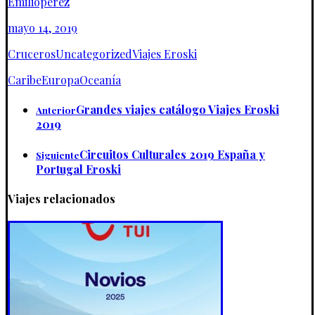
Emilioperez
mayo 14, 2019
Cruceros
Uncategorized
Viajes Eroski
Caribe
Europa
Oceanía
Grandes viajes catálogo Viajes Eroski
Anterior
2019
Circuitos Culturales 2019 España y
Siguiente
Portugal Eroski
Viajes relacionados