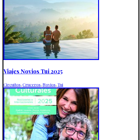
Viajes Novios Tui 2025
Circuitos
,
Cruceros
,
Novios
,
Tui