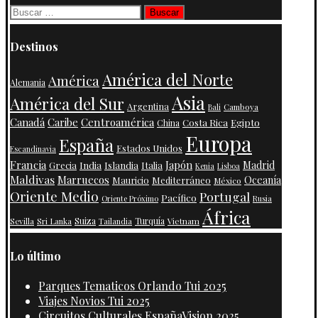
Buscar:
Destinos
América del Norte
América
Alemania
Asia
América del Sur
Argentina
Camboya
Bali
Centroamérica
Canadá
Caribe
Costa Rica
Egipto
China
Europa
España
Estados Unidos
Escandinavia
Francia
Japón
India
Islandia
Madrid
Grecia
Italia
Kenia
Lisboa
Maldivas
Marruecos
Oceanía
Mauricio
Mediterráneo
México
Oriente Medio
Portugal
Pacífico
Oriente Próximo
Rusia
África
Suiza
Turquía
Vietnam
Sevilla
Sri Lanka
Tailandia
Lo último
Parques Tematicos Orlando Tui 2025
Viajes Novios Tui 2025
Circuitos Culturales EspañaVision 2025