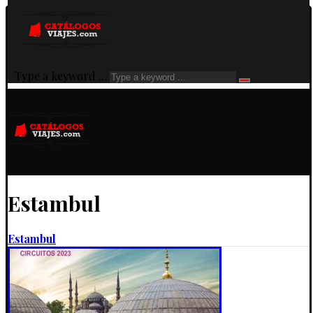
Type a keyword ...
Estambul
Estambul