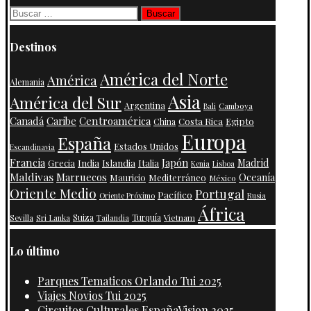
Buscar:
Destinos
América del Norte
América
Alemania
Asia
América del Sur
Argentina
Camboya
Bali
Centroamérica
Canadá
Caribe
Costa Rica
Egipto
China
Europa
España
Estados Unidos
Escandinavia
Francia
Japón
India
Islandia
Madrid
Grecia
Italia
Kenia
Lisboa
Maldivas
Marruecos
Oceanía
Mauricio
Mediterráneo
México
Oriente Medio
Portugal
Pacífico
Oriente Próximo
Rusia
África
Suiza
Turquía
Vietnam
Sevilla
Sri Lanka
Tailandia
Lo último
Parques Tematicos Orlando Tui 2025
Viajes Novios Tui 2025
Circuitos Culturales EspañaVision 2025