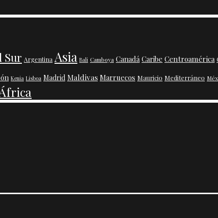
Asia
l Sur
Centroamérica
Canadá
Caribe
Argentina
Camboya
Bali
Maldivas
pón
Marruecos
Madrid
Mauricio
Mediterráneo
Méx
Kenia
Lisboa
África