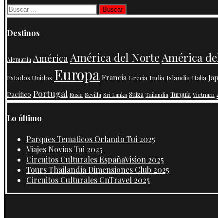
Buscar:
Destinos
América de
América del Norte
América
Alemania
Europa
Francia
Ja
India
Islandia
Estados Unidos
Grecia
Italia
Portugal
Pacífico
Suiza
Turquía
Vietnam
Rusia
Sevilla
Sri Lanka
Tailandia
Lo último
Parques Tematicos Orlando Tui 2025
Viajes Novios Tui 2025
Circuitos Culturales EspañaVision 2025
Tours Thailandia Dimensiones Club 2025
Circuitos Culturales CnTravel 2025