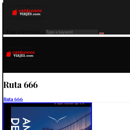
Type a keyword ...
Ruta 666
Ruta 666