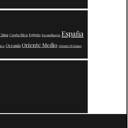
España
Costa Rica
Egipto
China
Escandinavia
Oriente Medio
Oceanía
ico
Oriente Próximo