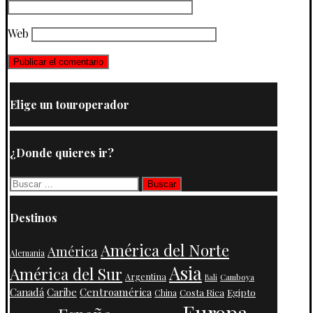
Web
Elige un touroperador
¿Donde quieres ir?
Buscar:
Destinos
América del Norte
América
Alemania
Asia
América del Sur
Argentina
Camboya
Bali
Centroamérica
Canadá
Caribe
Costa Rica
Egipto
China
Europa