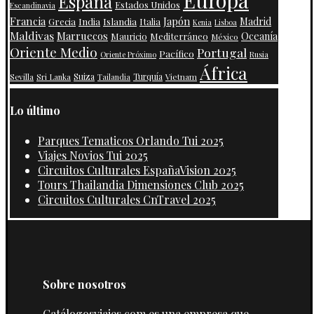
España
Estados Unidos
Escandinavia
Francia
Japón
India
Islandia
Madrid
Grecia
Italia
Kenia
Lisboa
Maldivas
Marruecos
Oceanía
Mauricio
Mediterráneo
México
Oriente Medio
Portugal
Pacífico
Oriente Próximo
Rusia
África
Suiza
Turquía
Vietnam
Sevilla
Sri Lanka
Tailandia
Lo último
Parques Tematicos Orlando Tui 2025
Viajes Novios Tui 2025
Circuitos Culturales EspañaVision 2025
Tours Thailandia Dimensiones Club 2025
Circuitos Culturales CnTravel 2025
Sobre nosotros
Catálogosviajes.com es una empresa que