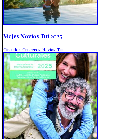
Viajes Novios Tui 2025
Circuitos
,
Cruceros
,
Novios
,
Tui