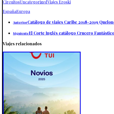
Circuitos
Uncategorized
Viajes Eroski
España
Europa
Catálogo de viajes Caribe 2018-2019 Quelon
Anterior
El Corte Inglés catálogo Crucero Fantástic
Siguiente
Viajes relacionados