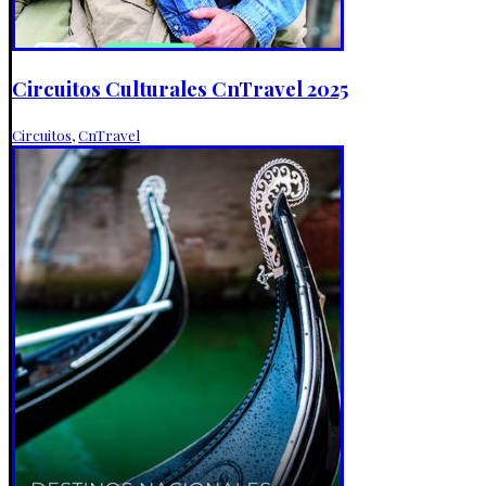
Circuitos Culturales CnTravel 2025
Circuitos
,
CnTravel