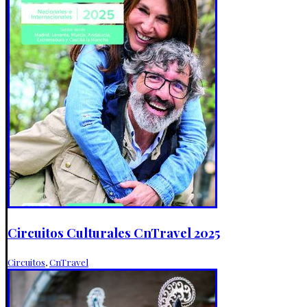
Circuitos Culturales CnTravel 2025
Circuitos
,
CnTravel