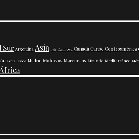
Asia
l Sur
Centroamérica
Canadá
Caribe
Argentina
Camboya
Bali
Maldivas
pón
Marruecos
Madrid
Mauricio
Mediterráneo
Méx
Kenia
Lisboa
África