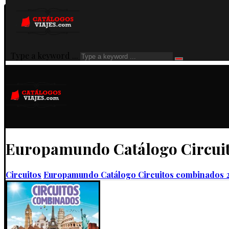
Type a keyword ...
Europamundo Catálogo Circuit
Circuitos
Europamundo Catálogo Circuitos combinados 