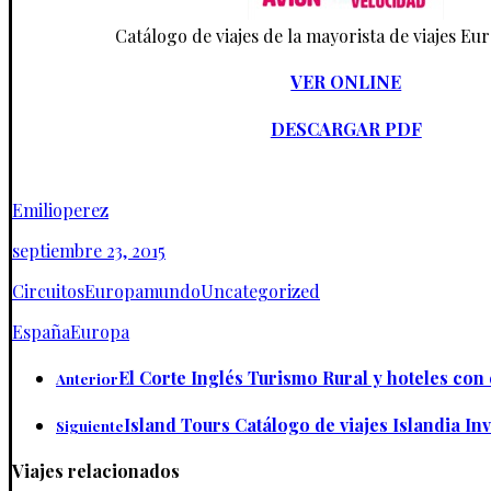
Catálogo de viajes de la mayorista de viajes 
VER ONLINE
DESCARGAR PDF
Emilioperez
septiembre 23, 2015
Circuitos
Europamundo
Uncategorized
España
Europa
El Corte Inglés Turismo Rural y hoteles con
Anterior
Island Tours Catálogo de viajes Islandia In
Siguiente
Viajes relacionados