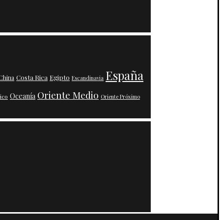
España
Costa Rica
Egipto
China
Escandinavia
Oriente Medio
Oceanía
ico
Oriente Próximo