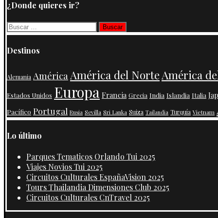
¿Donde quieres ir?
Buscar:
Destinos
América de
América del Norte
América
Alemania
Europa
Francia
Ja
India
Islandia
Estados Unidos
Grecia
Italia
Portugal
Pacífico
Suiza
Turquía
Vietnam
Rusia
Sevilla
Sri Lanka
Tailandia
Lo último
Parques Tematicos Orlando Tui 2025
Viajes Novios Tui 2025
Circuitos Culturales EspañaVision 2025
Tours Thailandia Dimensiones Club 2025
Circuitos Culturales CnTravel 2025