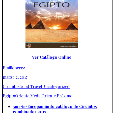
Ver Catálogo Online
Emilioperez
marzo 2, 2017
Circuitos
Good Travel
Uncategorized
Egipto
Oriente Medio
Oriente Próximo
Europamundo catálogo de Circuitos
Anterior
combinados 2017