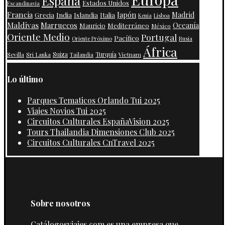
España
Estados Unidos
Escandinavia
Francia
Japón
India
Islandia
Madrid
Grecia
Italia
Kenia
Lisboa
Maldivas
Marruecos
Oceanía
Mauricio
Mediterráneo
México
Oriente Medio
Portugal
Pacífico
Oriente Próximo
Rusia
África
Suiza
Turquía
Vietnam
Sevilla
Sri Lanka
Tailandia
Lo último
Parques Tematicos Orlando Tui 2025
Viajes Novios Tui 2025
Circuitos Culturales EspañaVision 2025
Tours Thailandia Dimensiones Club 2025
Circuitos Culturales CnTravel 2025
Sobre nosotros
Catálogosviajes.com es una empresa que