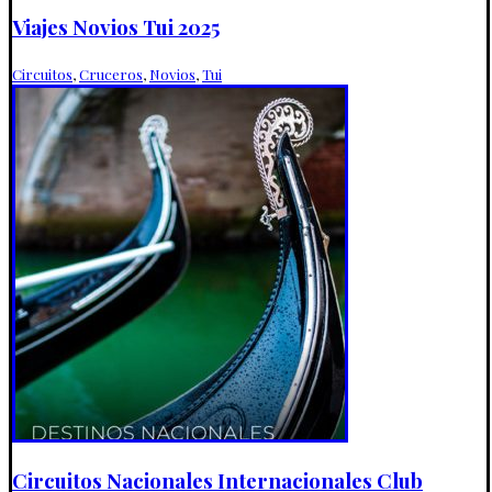
Viajes Novios Tui 2025
Circuitos
,
Cruceros
,
Novios
,
Tui
Circuitos Nacionales Internacionales Club