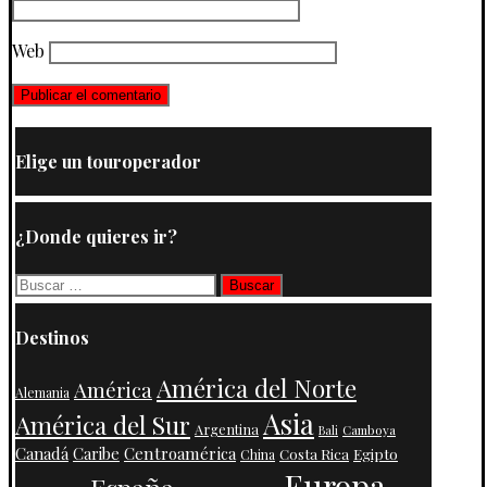
Web
Elige un touroperador
¿Donde quieres ir?
Buscar:
Destinos
América del Norte
América
Alemania
Asia
América del Sur
Argentina
Camboya
Bali
Centroamérica
Canadá
Caribe
Costa Rica
Egipto
China
Europa