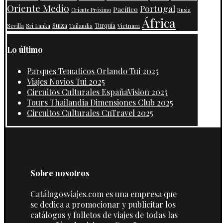
Oriente Medio
Portugal
Pacífico
Oriente Próximo
Rusia
África
Suiza
Turquía
Vietnam
Sevilla
Sri Lanka
Tailandia
Lo último
Parques Tematicos Orlando Tui 2025
Viajes Novios Tui 2025
Circuitos Culturales EspañaVision 2025
Tours Thailandia Dimensiones Club 2025
Circuitos Culturales CnTravel 2025
Sobre nosotros
Catálogosviajes.com es una empresa que
se dedica a promocionar y publicitar los
catálogos y folletos de viajes de todas las