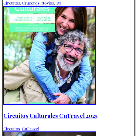
Circuitos
,
Cruceros
,
Novios
,
Tui
Circuitos Culturales CnTravel 2025
Circuitos
,
CnTravel