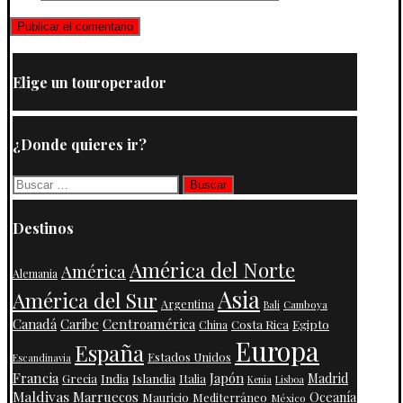
Elige un touroperador
¿Donde quieres ir?
Buscar:
Destinos
América del Norte
América
Alemania
Asia
América del Sur
Argentina
Camboya
Bali
Centroamérica
Canadá
Caribe
Costa Rica
Egipto
China
Europa
España
Estados Unidos
Escandinavia
Francia
Japón
India
Islandia
Madrid
Grecia
Italia
Kenia
Lisboa
Maldivas
Marruecos
Oceanía
Mauricio
Mediterráneo
México