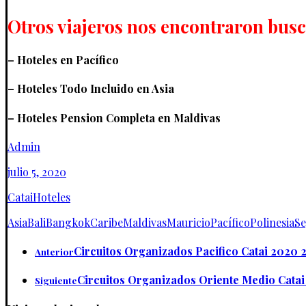
Otros viajeros nos encontraron bus
– Hoteles en Pacífico
– Hoteles Todo Incluido en Asia
– Hoteles Pension Completa en Maldivas
Admin
julio 5, 2020
Catai
Hoteles
Asia
Bali
Bangkok
Caribe
Maldivas
Mauricio
Pacífico
Polinesia
Se
Circuitos Organizados Pacifico Catai 2020 
Anterior
Circuitos Organizados Oriente Medio Catai
Siguiente