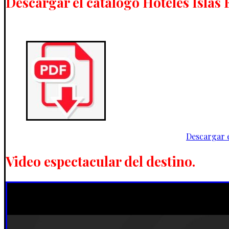
Descargar el catálogo Hoteles Islas 
Descargar e
Video espectacular del destino.