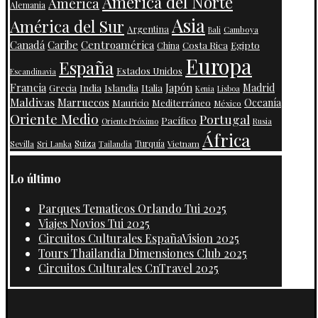
América del Norte
América
Alemania
Asia
América del Sur
Argentina
Camboya
Bali
Centroamérica
Canadá
Caribe
Costa Rica
Egipto
China
Europa
España
Estados Unidos
Escandinavia
Francia
Japón
India
Islandia
Madrid
Grecia
Italia
Kenia
Lisboa
Maldivas
Marruecos
Oceanía
Mauricio
Mediterráneo
México
Oriente Medio
Portugal
Pacífico
Oriente Próximo
Rusia
África
Suiza
Turquía
Vietnam
Sevilla
Sri Lanka
Tailandia
Lo último
Parques Tematicos Orlando Tui 2025
Viajes Novios Tui 2025
Circuitos Culturales EspañaVision 2025
Tours Thailandia Dimensiones Club 2025
Circuitos Culturales CnTravel 2025