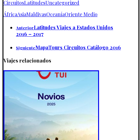
Circuitos
Latitudes
Uncategorized
África
Asia
Maldivas
Oceanía
Oriente Medio
Latitudes Viajes a Estados Unidos
Anterior
2016 – 2017
MapaTours Circuitos Catálogo 2016
Siguiente
Viajes relacionados