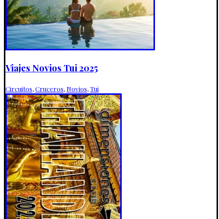
Viajes Novios Tui 2025
Circuitos
,
Cruceros
,
Novios
,
Tui