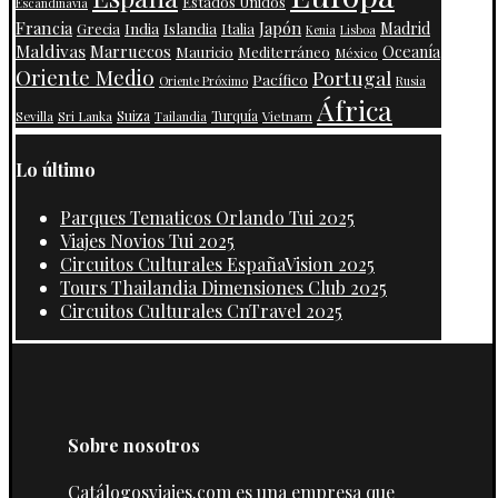
Estados Unidos
Escandinavia
Francia
Japón
India
Islandia
Madrid
Grecia
Italia
Kenia
Lisboa
Maldivas
Marruecos
Oceanía
Mauricio
Mediterráneo
México
Oriente Medio
Portugal
Pacífico
Oriente Próximo
Rusia
África
Suiza
Turquía
Vietnam
Sevilla
Sri Lanka
Tailandia
Lo último
Parques Tematicos Orlando Tui 2025
Viajes Novios Tui 2025
Circuitos Culturales EspañaVision 2025
Tours Thailandia Dimensiones Club 2025
Circuitos Culturales CnTravel 2025
Sobre nosotros
Catálogosviajes.com es una empresa que