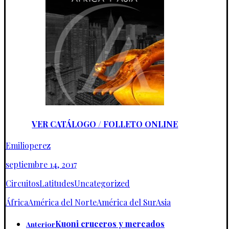
VER CATÁLOGO / FOLLETO ONLINE
Emilioperez
septiembre 14, 2017
Circuitos
Latitudes
Uncategorized
África
América del Norte
América del Sur
Asia
Kuoni cruceros y mercados
Anterior