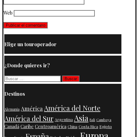
Web
Elige un touroperador
¿Donde quieres ir?
Buscar:
Destinos
América del Norte
América
Alemania
Asia
América del Sur
Argentina
Camboya
Bali
Centroamérica
Canadá
Caribe
Costa Rica
Egipto
China
Europa
España