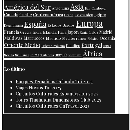
Asia
América del Sur
Argentina
Camboya
Bali
Centroamérica
Canadá
Caribe
Costa Rica
Egipto
China
Europa
España
Estados Unidos
Escandinavia
Francia
Japón
India
Islandia
Madrid
Grecia
Italia
Kenia
Lisboa
Maldivas
Marruecos
Oceanía
Mauricio
Mediterráneo
México
Oriente Medio
Portugal
Pacífico
Oriente Próximo
Rusia
África
Suiza
Turquía
Vietnam
Sevilla
Sri Lanka
Tailandia
Lo último
Parques Tematicos Orlando Tui 2025
Viajes Novios Tui 2025
Circuitos Culturales EspañaVision 2025
Tours Thailandia Dimensiones Club 2025
Circuitos Culturales CnTravel 2025