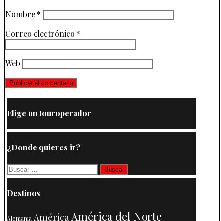
Nombre
*
Correo electrónico
*
Web
Elige un touroperador
¿Donde quieres ir?
Buscar:
Destinos
América del Norte
América
Alemania