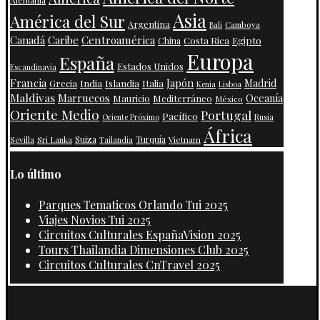
Alemania
Asia
América del Sur
Argentina
Camboya
Bali
Centroamérica
Canadá
Caribe
Costa Rica
Egipto
China
Europa
España
Estados Unidos
Escandinavia
Francia
Japón
India
Islandia
Madrid
Grecia
Italia
Kenia
Lisboa
Maldivas
Marruecos
Oceanía
Mauricio
Mediterráneo
México
Oriente Medio
Portugal
Pacífico
Oriente Próximo
Rusia
África
Suiza
Turquía
Vietnam
Sevilla
Sri Lanka
Tailandia
Lo último
Parques Tematicos Orlando Tui 2025
Viajes Novios Tui 2025
Circuitos Culturales EspañaVision 2025
Tours Thailandia Dimensiones Club 2025
Circuitos Culturales CnTravel 2025