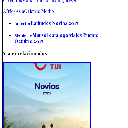
Circuitos
Mapa Tours
Uncategorized
África
Asia
Oriente Medio
Latitudes Novios 2017
Anterior
Marsol catálogo viajes Puente
Siguiente
Octubre 2017
Viajes relacionados