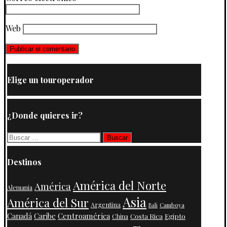
Web
Elige un touroperador
¿Donde quieres ir?
Buscar:
Destinos
América del Norte
América
Alemania
Asia
América del Sur
Argentina
Camboya
Bali
Centroamérica
Canadá
Caribe
Costa Rica
Egipto
China