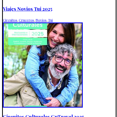
Viajes Novios Tui 2025
Circuitos
,
Cruceros
,
Novios
,
Tui
Circuitos Culturales CnTravel 2025