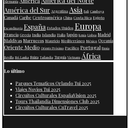
América del Norte
América
Alemania
Asia
América del Sur
Argentina
Camboya
Bali
Centroamérica
Canadá
Caribe
Costa Rica
Egipto
China
Europa
España
Estados Unidos
Escandinavia
Francia
Japón
India
Islandia
Madrid
Grecia
Italia
Kenia
Lisboa
Maldivas
Marruecos
Oceanía
Mauricio
Mediterráneo
México
Oriente Medio
Portugal
Pacífico
Oriente Próximo
Rusia
África
Suiza
Turquía
Vietnam
Sevilla
Sri Lanka
Tailandia
Lo último
Parques Tematicos Orlando Tui 2025
Viajes Novios Tui 2025
Circuitos Culturales EspañaVision 2025
Tours Thailandia Dimensiones Club 2025
Circuitos Culturales CnTravel 2025