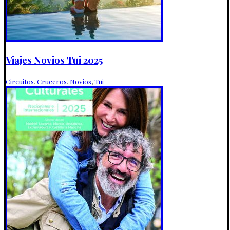
Viajes Novios Tui 2025
Circuitos
,
Cruceros
,
Novios
,
Tui