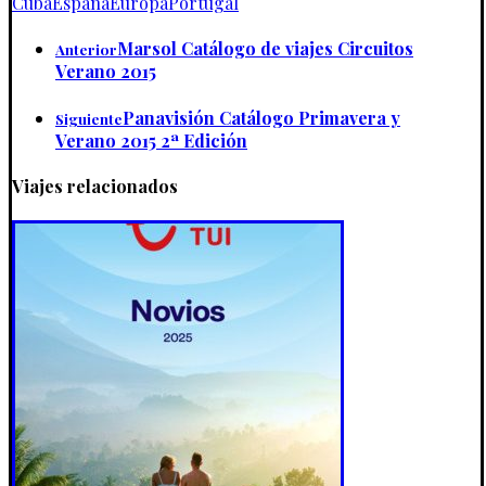
Cuba
España
Europa
Portugal
Marsol Catálogo de viajes Circuitos
Anterior
Verano 2015
Panavisión Catálogo Primavera y
Siguiente
Verano 2015 2ª Edición
Viajes relacionados