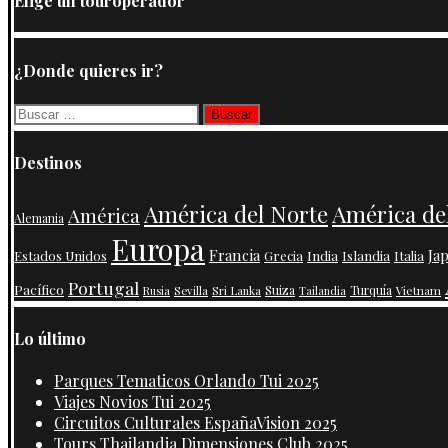
Elige un touroperador
¿Donde quieres ir?
Buscar:
Destinos
América de
América del Norte
América
Alemania
Europa
Francia
Ja
India
Islandia
Estados Unidos
Grecia
Italia
Portugal
Pacífico
Suiza
Turquía
Vietnam
Rusia
Sevilla
Sri Lanka
Tailandia
Lo último
Parques Tematicos Orlando Tui 2025
Viajes Novios Tui 2025
Circuitos Culturales EspañaVision 2025
Tours Thailandia Dimensiones Club 2025