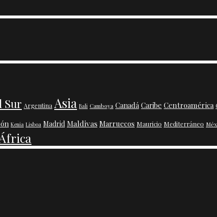
Asia
l Sur
Centroamérica
Canadá
Caribe
Argentina
Camboya
Bali
Maldivas
pón
Marruecos
Madrid
Mauricio
Mediterráneo
Méx
Kenia
Lisboa
África