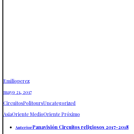
Emilioperez
mayo 21, 2017
Circuitos
Politours
Uncategorized
Asia
Oriente Medio
Oriente Próximo
Panavisión Circuitos religiosos 2017-2018
Anterior