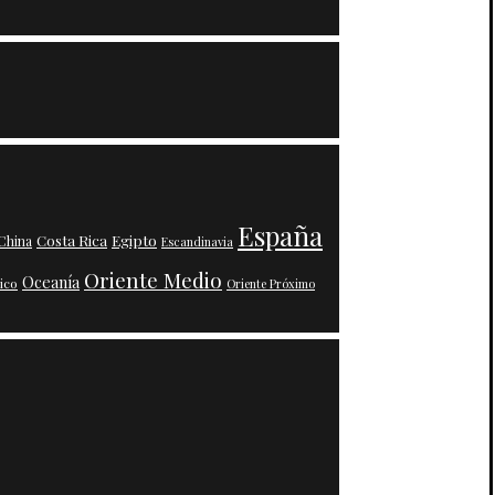
España
Costa Rica
Egipto
China
Escandinavia
Oriente Medio
Oceanía
ico
Oriente Próximo