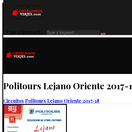
Type a keyword ...
Politours Lejano Oriente 2017-
Circuitos
Politours Lejano Oriente 2017-18