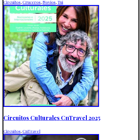
Circuitos
,
Cruceros
,
Novios
,
Tui
Circuitos Culturales CnTravel 2025
Circuitos
,
CnTravel