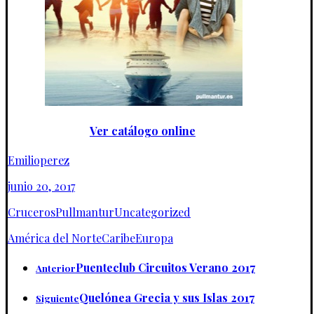
Ver catálogo online
Emilioperez
junio 20, 2017
Cruceros
Pullmantur
Uncategorized
América del Norte
Caribe
Europa
Puenteclub Circuitos Verano 2017
Anterior
Quelónea Grecia y sus Islas 2017
Siguiente