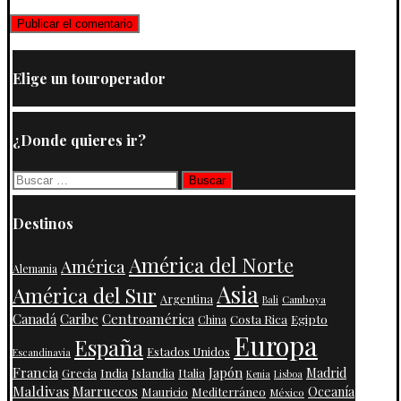
Elige un touroperador
¿Donde quieres ir?
Buscar:
Destinos
América del Norte
América
Alemania
Asia
América del Sur
Argentina
Camboya
Bali
Centroamérica
Canadá
Caribe
Costa Rica
Egipto
China
Europa
España
Estados Unidos
Escandinavia
Francia
Japón
India
Islandia
Madrid
Grecia
Italia
Kenia
Lisboa
Maldivas
Marruecos
Oceanía
Mauricio
Mediterráneo
México