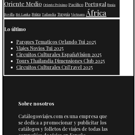
Oriente Medio
Portugal
Pacífico
Oriente Próximo
Rusia
África
Suiza
Turquía
Vietnam
Sevilla
Sri Lanka
Tailandia
Lo último
Parques Tematicos Orlando Tui 2025
Viajes Novios Tui 2025
Circuitos Culturales EspañaVision 2025
Tours Thailandia Dimensiones Club 2025
Circuitos Culturales CnTravel 2025
Sobre nosotros
Catálogosviajes.com es una empresa que
se dedica a promocionar y publicitar los
catálogos y folletos de viajes de todas las