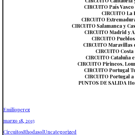
CIRCUITO Cantabria y
CIRCUITO País Vasco 
CIRCUITO La R
CIRCUITO Extremadura
CIRCUITO Salamanca y Cas
CIRCUITO Madrid y A
CIRCUITO Pueblos
CIRCUITO Maravillas 
CIRCUITO Costa 
CIRCUITO Cataluña e
CIRCUITO Pirineos, Lou
CIRCUITO Portugal Tu
CIRCUITO Portugal a
PUNTOS DE SALIDA Hora
Emilioperez
marzo 18, 2013
Circuitos
Rhodasol
Uncategorized