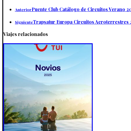
Puente Club Catálogo de Circuitos Verano 2
Anterior
Trapsatur Europa Circuitos Aeroterrestres 
Siguiente
Viajes relacionados