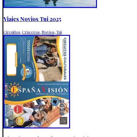
Viajes Novios Tui 2025
Circuitos
,
Cruceros
,
Novios
,
Tui