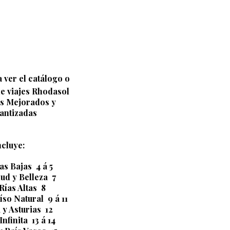
 ver el catálogo o
de viajes Rhodasol
os Mejorados y
antizadas
ncluye:
as Bajas 4 á 5
ud y Belleza 7
Rías Altas 8
so Natural 9 á 11
y Asturias 12
finita 13 á 14