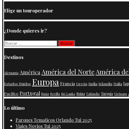
Elige un touroperador
¿Donde quieres ir?
Buscar:
Destinos
América de
América del Norte
América
Alemania
Europa
Francia
Ja
India
Islandia
Estados Unidos
Grecia
Italia
Portugal
Pacífico
Suiza
Turquía
Vietnam
Rusia
Sevilla
Sri Lanka
Tailandia
Lo último
Parques Tematicos Orlando Tui 2025
Viajes Novios Tui 2025