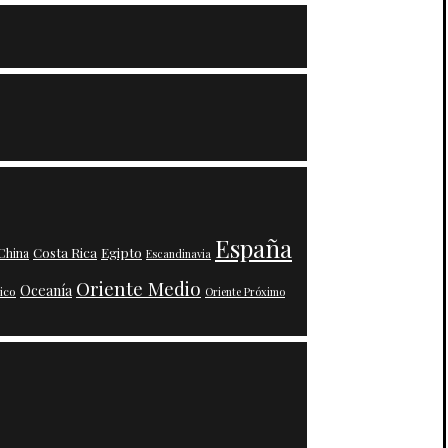
España
Costa Rica
Egipto
China
Escandinavia
Oriente Medio
Oceanía
ico
Oriente Próximo