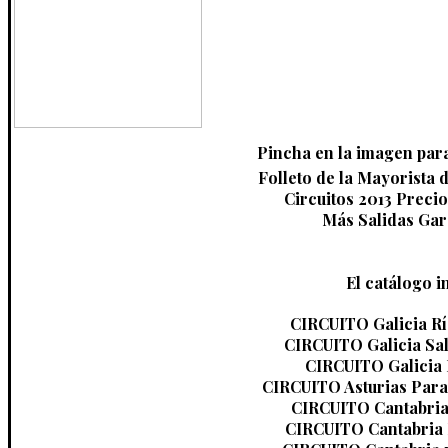
Pincha en la imagen para
Folleto de la Mayorista 
Circuitos 2013 Preci
Más Salidas Gar
El catálogo i
CIRCUITO Galicia Rí
CIRCUITO Galicia Sal
CIRCUITO Galicia 
CIRCUITO Asturias Paraí
CIRCUITO Cantabria 
CIRCUITO Cantabria In