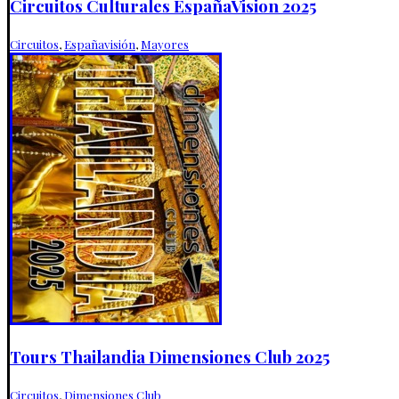
Circuitos Culturales EspañaVision 2025
Circuitos
,
Españavisión
,
Mayores
Tours Thailandia Dimensiones Club 2025
Circuitos
,
Dimensiones Club