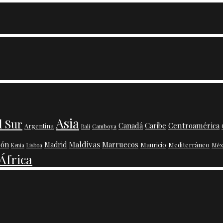
Asia
l Sur
Centroamérica
Canadá
Caribe
Argentina
Camboya
Bali
Maldivas
pón
Marruecos
Madrid
Mauricio
Mediterráneo
Méx
Kenia
Lisboa
África