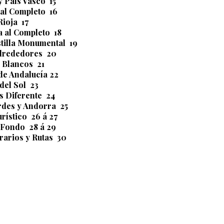
 País Vasco 15
al Completo 16
ioja 17
 al Completo 18
tilla Monumental 19
lrededores 20
 Blancos 21
de Andalucía 22
del Sol 23
s Diferente 24
rdes y Andorra 25
rístico 26 á 27
 Fondo 28 á 29
rios y Rutas 30