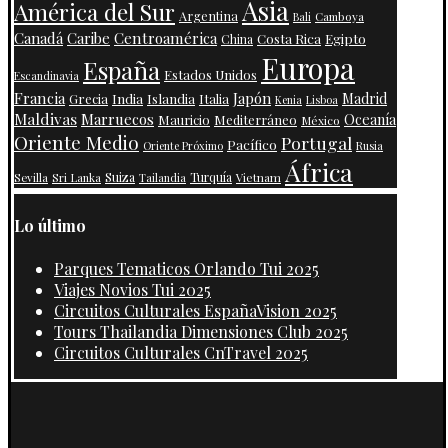
Asia
América del Sur
Argentina
Camboya
Bali
Centroamérica
Canadá
Caribe
Costa Rica
Egipto
China
Europa
España
Estados Unidos
Escandinavia
Francia
Japón
India
Islandia
Madrid
Grecia
Italia
Kenia
Lisboa
Maldivas
Marruecos
Oceanía
Mauricio
Mediterráneo
México
Oriente Medio
Portugal
Pacífico
Oriente Próximo
Rusia
África
Suiza
Turquía
Vietnam
Sevilla
Sri Lanka
Tailandia
Lo último
Parques Tematicos Orlando Tui 2025
Viajes Novios Tui 2025
Circuitos Culturales EspañaVision 2025
Tours Thailandia Dimensiones Club 2025
Circuitos Culturales CnTravel 2025