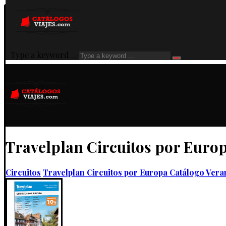
Type a keyword ...
Travelplan Circuitos por Euro
Circuitos
Travelplan Circuitos por Europa Catálogo Vera