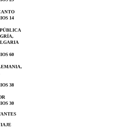
CANTO
OS 14
EPÚBLICA
GRÍA,
ULGARIA
OS 60
LEMANIA,
A
OS 38
OR
OS 30
TANTES
VIAJE