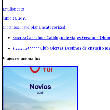
Emilioperez
junio 23, 2013
Circuitos
Travelplan
Uncategorized
Carrefour Catálogo de viajes Verano – Otoñ
Anterior
5***** Club Ofertas Destinos de ensueño M
Siguiente
Viajes relacionados