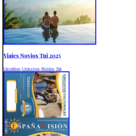
Viajes Novios Tui 2025
Circuitos
,
Cruceros
,
Novios
,
Tui