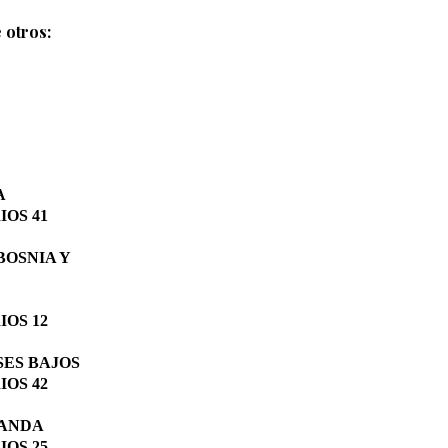
 otros:
A
OS 41
BOSNIA Y
OS 12
SES BAJOS
OS 42
LANDA
OS 25