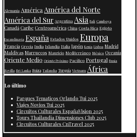
América del Norte
América
Alemania
Asia
América del Sur
Argentina
Camboya
Bali
Centroamérica
Canadá
Caribe
Costa Rica
Egipto
China
Europa
España
Estados Unidos
Escandinavia
Francia
Japón
India
Islandia
Madrid
Grecia
Italia
Kenia
Lisboa
Maldivas
Marruecos
Oceanía
Mauricio
Mediterráneo
México
Oriente Medio
Portugal
Pacífico
Oriente Próximo
Rusia
África
Suiza
Turquía
Vietnam
Sevilla
Sri Lanka
Tailandia
Lo último
Parques Tematicos Orlando Tui 2025
Viajes Novios Tui 2025
Circuitos Culturales EspañaVision 2025
Tours Thailandia Dimensiones Club 2025
Circuitos Culturales CnTravel 2025