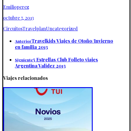
Emilioperez
octubre 7, 2013
Circuitos
Travelplan
Uncategorized
Travelkids Viajes de Otoño/Invierno
Anterior
en familia 2013
5 Estrellas Club Folleto viajes
Siguiente
Argentina Validez 2013
Viajes relacionados