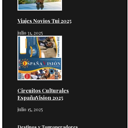
Viajes Novios Tui 2025
julio 31, 2025
Circuitos Culturales
EspañaVision 2025
julio 15, 2025
Destinos y Touroperadores