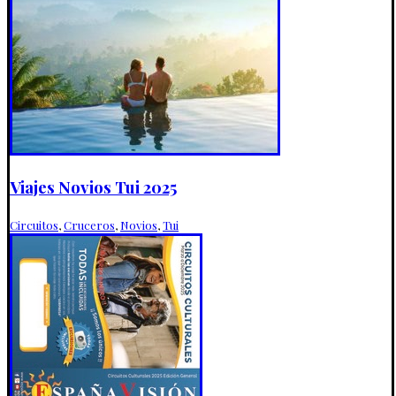
Viajes Novios Tui 2025
Circuitos
,
Cruceros
,
Novios
,
Tui