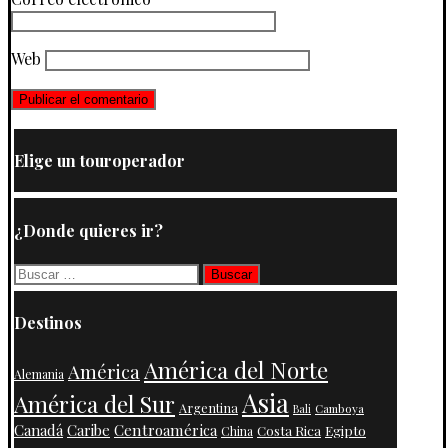
Web
Elige un touroperador
¿Donde quieres ir?
Buscar:
Destinos
América del Norte
América
Alemania
Asia
América del Sur
Argentina
Camboya
Bali
Centroamérica
Canadá
Caribe
Costa Rica
Egipto
China