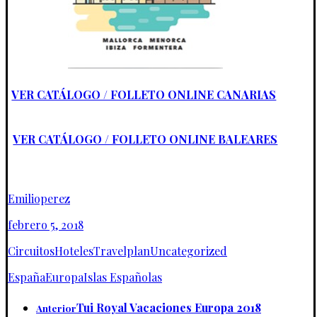
VER CATÁLOGO / FOLLETO ONLINE CANARIAS
VER CATÁLOGO / FOLLETO ONLINE BALEARES
Emilioperez
febrero 5, 2018
Circuitos
Hoteles
Travelplan
Uncategorized
España
Europa
Islas Españolas
Tui Royal Vacaciones Europa 2018
Anterior