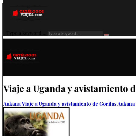
Type a keyword ...
Viaje a Uganda y avistamiento 
Aukana
Viaje a Uganda y avistamiento de Gorilas Aukana