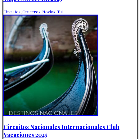
Circuitos
,
Cruceros
,
Novios
,
Tui
Circuitos Nacionales Internacionales Club
Vacaciones 2025