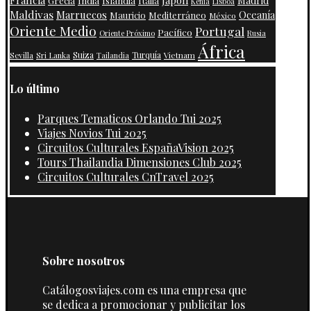
Japón
India
Islandia
Madrid
Grecia
Italia
Kenia
Lisboa
Maldivas
Marruecos
Oceanía
Mauricio
Mediterráneo
México
Oriente Medio
Portugal
Pacífico
Oriente Próximo
Rusia
África
Suiza
Turquía
Vietnam
Sevilla
Sri Lanka
Tailandia
Lo último
Parques Tematicos Orlando Tui 2025
Viajes Novios Tui 2025
Circuitos Culturales EspañaVision 2025
Tours Thailandia Dimensiones Club 2025
Circuitos Culturales CnTravel 2025
Sobre nosotros
Catálogosviajes.com es una empresa que
se dedica a promocionar y publicitar los