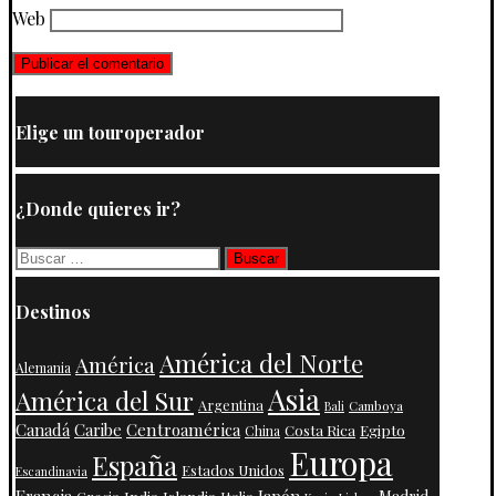
Web
Elige un touroperador
¿Donde quieres ir?
Buscar:
Destinos
América del Norte
América
Alemania
Asia
América del Sur
Argentina
Camboya
Bali
Centroamérica
Canadá
Caribe
Costa Rica
Egipto
China
Europa
España
Estados Unidos
Escandinavia
Francia