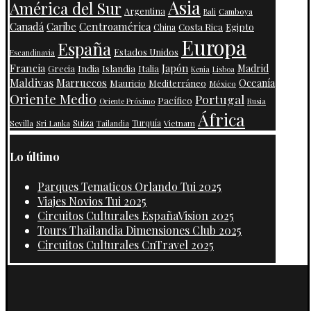
Asia
América del Sur
Argentina
Camboya
Bali
Centroamérica
Canadá
Caribe
Costa Rica
Egipto
China
Europa
España
Estados Unidos
Escandinavia
Francia
Japón
India
Islandia
Madrid
Grecia
Italia
Kenia
Lisboa
Maldivas
Marruecos
Oceanía
Mauricio
Mediterráneo
México
Oriente Medio
Portugal
Pacífico
Oriente Próximo
Rusia
África
Suiza
Turquía
Vietnam
Sevilla
Sri Lanka
Tailandia
Lo último
Parques Tematicos Orlando Tui 2025
Viajes Novios Tui 2025
Circuitos Culturales EspañaVision 2025
Tours Thailandia Dimensiones Club 2025
Circuitos Culturales CnTravel 2025