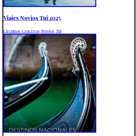
Viajes Novios Tui 2025
Circuitos
,
Cruceros
,
Novios
,
Tui