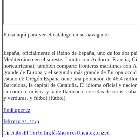
Pulsa aquí para ver el catálogo en su navegador
España, oficialmente el Reino de España, uno de los dos paí
Mediterráneo en el sureste. Limita con Andorra, Francia, Gi
norteafricana), también comparte fronteras marítimas con Ar
grande de Europa y el segundo más grande de Europa occid
estado de Oregón.España tiene una población de 46,4 millon
Barcelona, ​​la capital de Cataluña. El idioma oficial y naci
su comida, música y baile flamenco, corridas de toros, caball
y verduras, y fútbol (fútbol).
Emilioperez
febrero 22, 2019
Circuitos
El Corte Inglés
Mayores
Uncategorized