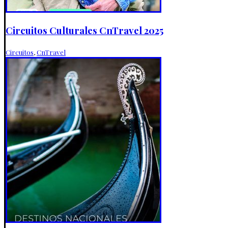
Circuitos Culturales CnTravel 2025
Circuitos
,
CnTravel