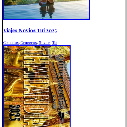
Viajes Novios Tui 2025
Circuitos
,
Cruceros
,
Novios
,
Tui