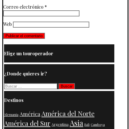
Correo electrónico
*
Web
Elige un touroperador
¿Donde quieres ir?
Buscar:
Destinos
América del Norte
América
Alemania
Asia
América del Sur
Argentina
Camboya
Bali