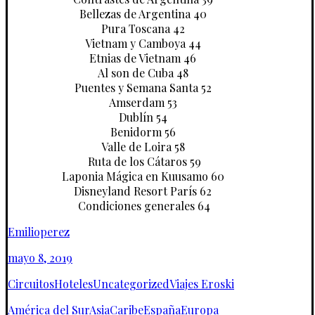
Bellezas de Argentina 40
Pura Toscana 42
Vietnam y Camboya 44
Etnias de Vietnam 46
Al son de Cuba 48
Puentes y Semana Santa 52
Amserdam 53
Dublín 54
Benidorm 56
Valle de Loira 58
Ruta de los Cátaros 59
Laponia Mágica en Kuusamo 60
Disneyland Resort París 62
Condiciones generales 64
Emilioperez
mayo 8, 2019
Circuitos
Hoteles
Uncategorized
Viajes Eroski
América del Sur
Asia
Caribe
España
Europa