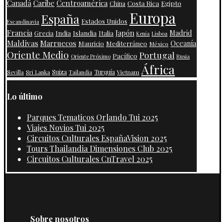
Centroamérica
Canadá
Caribe
Costa Rica
Egipto
China
Europa
España
Estados Unidos
Escandinavia
Francia
Japón
India
Islandia
Madrid
Grecia
Italia
Kenia
Lisboa
Maldivas
Marruecos
Oceanía
Mauricio
Mediterráneo
México
Oriente Medio
Portugal
Pacífico
Oriente Próximo
Rusia
África
Suiza
Turquía
Vietnam
Sevilla
Sri Lanka
Tailandia
Lo último
Parques Tematicos Orlando Tui 2025
Viajes Novios Tui 2025
Circuitos Culturales EspañaVision 2025
Tours Thailandia Dimensiones Club 2025
Circuitos Culturales CnTravel 2025
Sobre nosotros