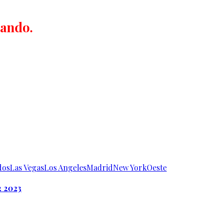
cando.
dos
Las Vegas
Los Angeles
Madrid
New York
Oeste
2 2023