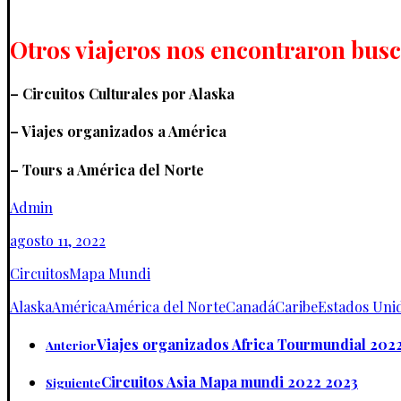
Otros viajeros nos encontraron bus
– Circuitos Culturales por Alaska
– Viajes organizados a América
– Tours a América del Norte
Admin
agosto 11, 2022
Circuitos
Mapa Mundi
Alaska
América
América del Norte
Canadá
Caribe
Estados Uni
Viajes organizados Africa Tourmundial 202
Anterior
Circuitos Asia Mapa mundi 2022 2023
Siguiente