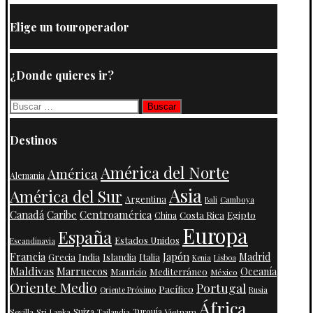
Elige un touroperador
¿Donde quieres ir?
Buscar:
Destinos
América del Norte
América
Alemania
Asia
América del Sur
Argentina
Camboya
Bali
Centroamérica
Canadá
Caribe
Costa Rica
Egipto
China
Europa
España
Estados Unidos
Escandinavia
Francia
Japón
India
Islandia
Madrid
Grecia
Italia
Kenia
Lisboa
Maldivas
Marruecos
Oceanía
Mauricio
Mediterráneo
México
Oriente Medio
Portugal
Pacífico
Oriente Próximo
Rusia
África
Suiza
Turquía
Vietnam
Sevilla
Sri Lanka
Tailandia