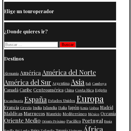
Elige un touroperador
¿Donde quieres ir?
Buscar:
Destinos
América del Norte
América
Alemania
Asia
América del Sur
Argentina
Camboya
Bali
Centroamérica
Canadá
Caribe
Costa Rica
Egipto
China
Europa
España
Estados Unidos
Escandinavia
Francia
Japón
India
Islandia
Madrid
Grecia
Italia
Kenia
Lisboa
Maldivas
Marruecos
Oceanía
Mauricio
Mediterráneo
México
Oriente Medio
Portugal
Pacífico
Oriente Próximo
Rusia
África
Suiza
Turquía
Vietnam
Sevilla
Sri Lanka
Tailandia