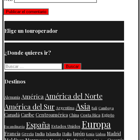
Elige un touroperador
¿Donde quieres ir?
Buscar:
Destinos
América del Norte
América
Alemania
Asia
América del Sur
Argentina
Camboya
Bali
Centroamérica
Canadá
Caribe
Costa Rica
Egipto
China
Europa
España
Estados Unidos
Escandinavia
Francia
Japón
India
Islandia
Madrid
Grecia
Italia
Kenia
Lisboa
Maldivas