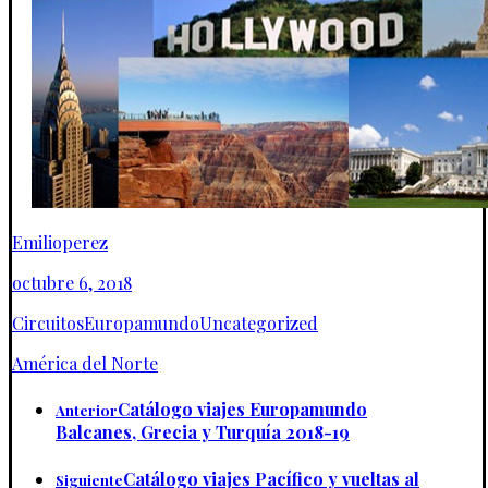
Emilioperez
octubre 6, 2018
Circuitos
Europamundo
Uncategorized
América del Norte
Catálogo viajes Europamundo
Anterior
Balcanes, Grecia y Turquía 2018-19
Catálogo viajes Pacífico y vueltas al
Siguiente