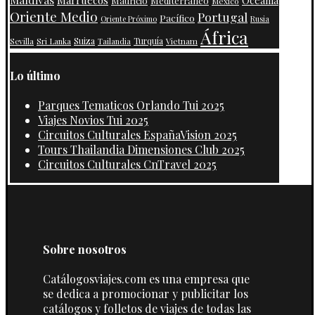
Marruecos
Oceanía
Mauricio
Mediterráneo
México
Oriente Medio
Portugal
Pacífico
Oriente Próximo
Rusia
África
Suiza
Turquía
Vietnam
Sevilla
Sri Lanka
Tailandia
Lo último
Parques Tematicos Orlando Tui 2025
Viajes Novios Tui 2025
Circuitos Culturales EspañaVision 2025
Tours Thailandia Dimensiones Club 2025
Circuitos Culturales CnTravel 2025
Sobre nosotros
Catálogosviajes.com es una empresa que
se dedica a promocionar y publicitar los
catálogos y folletos de viajes de todas las