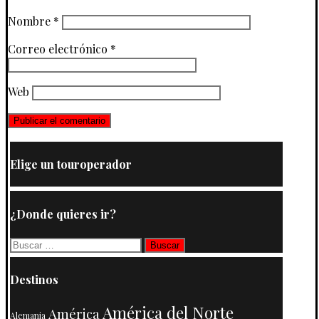
Nombre
*
Correo electrónico
*
Web
Elige un touroperador
¿Donde quieres ir?
Buscar:
Destinos
América del Norte
América
Alemania