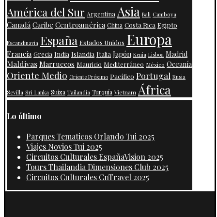
Asia
América del Sur
Argentina
Camboya
Bali
Centroamérica
Canadá
Caribe
Costa Rica
Egipto
China
Europa
España
Estados Unidos
Escandinavia
Francia
Japón
India
Islandia
Madrid
Grecia
Italia
Kenia
Lisboa
Maldivas
Marruecos
Oceanía
Mauricio
Mediterráneo
México
Oriente Medio
Portugal
Pacífico
Oriente Próximo
Rusia
África
Suiza
Turquía
Vietnam
Sevilla
Sri Lanka
Tailandia
Lo último
Parques Tematicos Orlando Tui 2025
Viajes Novios Tui 2025
Circuitos Culturales EspañaVision 2025
Tours Thailandia Dimensiones Club 2025
Circuitos Culturales CnTravel 2025