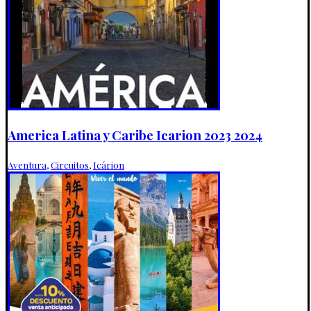
America Latina y Caribe Icarion 2023 2024
Aventura
,
Circuitos
,
Icárion