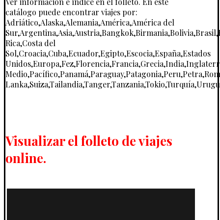
Ver información e índice en el folleto. En este
catálogo puede encontrar viajes por:
Adriático,Alaska,Alemania,América,América del
Sur,Argentina,Asia,Austria,Bangkok,Birmania,Bolivia,Bras
Rica,Costa del
Sol,Croacia,Cuba,Ecuador,Egipto,Escocia,España,Estados
Unidos,Europa,Fez,Florencia,Francia,Grecia,India,Inglater
Medio,Pacífico,Panamá,Paraguay,Patagonia,Peru,Petra,Roma,
Lanka,Suiza,Tailandia,Tanger,Tanzania,Tokio,Turquía,Urugua
Visualizar el folleto de viajes
online.