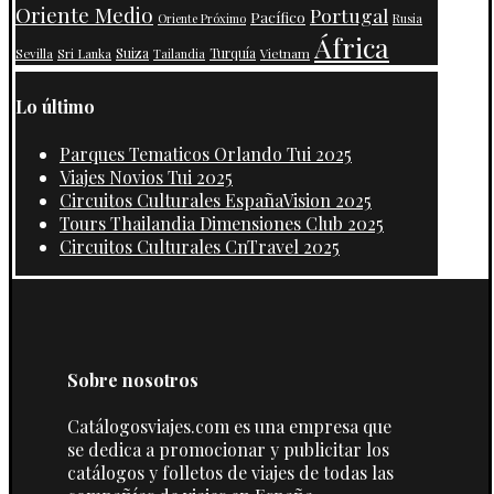
Oriente Medio
Portugal
Pacífico
Oriente Próximo
Rusia
África
Suiza
Turquía
Vietnam
Sevilla
Sri Lanka
Tailandia
Lo último
Parques Tematicos Orlando Tui 2025
Viajes Novios Tui 2025
Circuitos Culturales EspañaVision 2025
Tours Thailandia Dimensiones Club 2025
Circuitos Culturales CnTravel 2025
Sobre nosotros
Catálogosviajes.com es una empresa que
se dedica a promocionar y publicitar los
catálogos y folletos de viajes de todas las