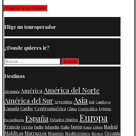
Elige un touroperador
¿Donde quieres ir?
Buscar:
Destinos
América del Norte
América
Alemania
Asia
América del Sur
Argentina
Camboya
Bali
Centroamérica
Canadá
Caribe
Costa Rica
Egipto
China
Europa
España
Estados Unidos
Escandinavia
Francia
Japón
India
Islandia
Madrid
Grecia
Italia
Kenia
Lisboa
Maldivas
Marruecos
Oceanía
Mauricio
Mediterráneo
México