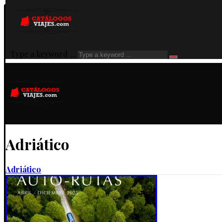
Type a keyword ...
Adriático
Adriático