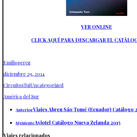
VER ONLINE
CLICK AQUÍ PARA DESCARGAR EL CATÁLO
Emilioperez
diciembre 29, 2014
Circuitos
Tui
Uncategorized
América del Sur
Viajes Abreu Sâo Tomé (Ecuador) Catálogo 
Anterior
Aviotel Catálogo Nueva Zelanda 2015
Siguiente
Viajes relacionados