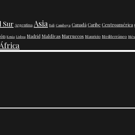
Asia
l Sur
Centroamérica
Canadá
Caribe
Argentina
Camboya
Bali
Maldivas
pón
Marruecos
Madrid
Mauricio
Mediterráneo
Méx
Kenia
Lisboa
África