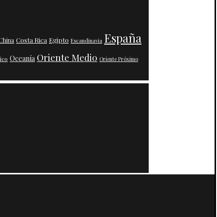
España
Costa Rica
Egipto
China
Escandinavia
Oriente Medio
Oceanía
ico
Oriente Próximo