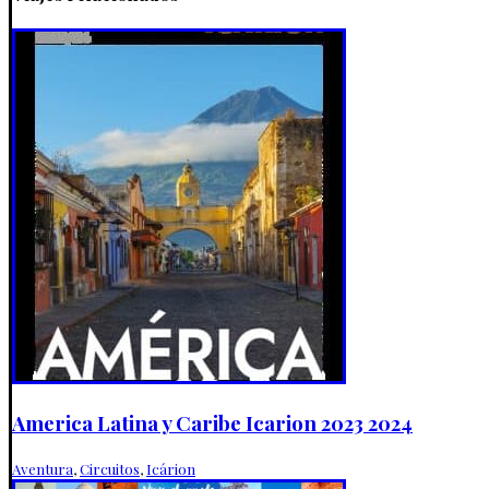
America Latina y Caribe Icarion 2023 2024
Aventura
,
Circuitos
,
Icárion