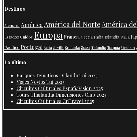
Destinos
América de
América del Norte
América
Alemania
Europa
Francia
Ja
India
Islandia
Estados Unidos
Grecia
Italia
Portugal
Pacífico
Suiza
Turquía
Vietnam
Rusia
Sevilla
Sri Lanka
Tailandia
Lo último
Parques Tematicos Orlando Tui 2025
Viajes Novios Tui 2025
Circuitos Culturales EspañaVision 2025
Tours Thailandia Dimensiones Club 2025
Circuitos Culturales CnTravel 2025