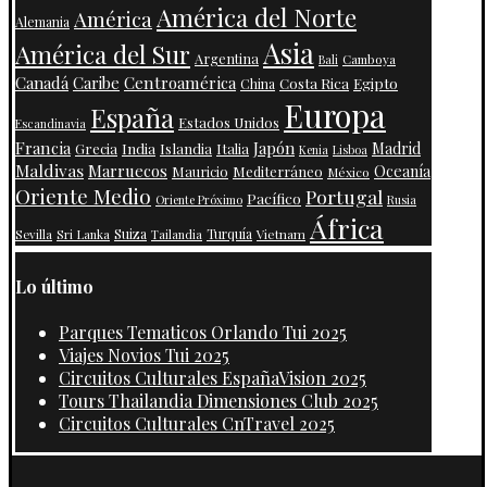
América del Norte
América
Alemania
Asia
América del Sur
Argentina
Camboya
Bali
Centroamérica
Canadá
Caribe
Costa Rica
Egipto
China
Europa
España
Estados Unidos
Escandinavia
Francia
Japón
India
Islandia
Madrid
Grecia
Italia
Kenia
Lisboa
Maldivas
Marruecos
Oceanía
Mauricio
Mediterráneo
México
Oriente Medio
Portugal
Pacífico
Oriente Próximo
Rusia
África
Suiza
Turquía
Vietnam
Sevilla
Sri Lanka
Tailandia
Lo último
Parques Tematicos Orlando Tui 2025
Viajes Novios Tui 2025
Circuitos Culturales EspañaVision 2025
Tours Thailandia Dimensiones Club 2025
Circuitos Culturales CnTravel 2025