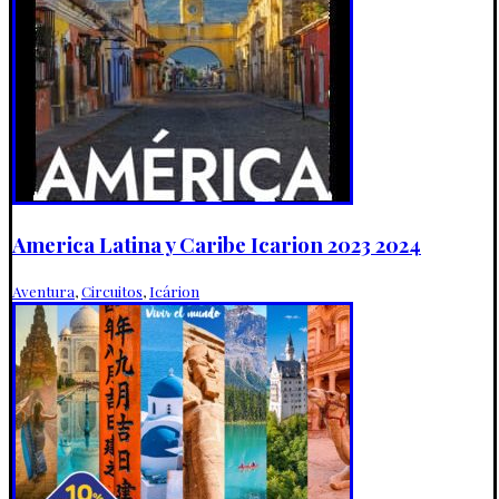
America Latina y Caribe Icarion 2023 2024
Aventura
,
Circuitos
,
Icárion