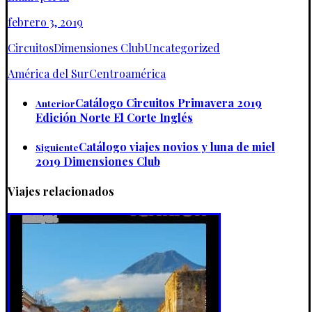
febrero 3, 2019
Circuitos
Dimensiones Club
Uncategorized
América del Sur
Centroamérica
Catálogo Circuitos Primavera 2019
Anterior
Edición Norte El Corte Inglés
Catálogo viajes novios y luna de miel
Siguiente
2019 Dimensiones Club
Viajes relacionados