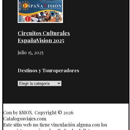
Circuitos Culturales
EspañaVision 2025
julio 15, 2025
Destinos y Touroperadores
Destinos
y
Touroperadores
Con
by SMOX. Copyright © 2026
Catalogosviajes.com.
Este sitio web no tiene vinculación alguna con los