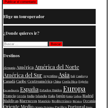
Elige un touroperador
¿Donde quieres ir?
Buscar:
Destinos
América del Norte
América
Alemania
Asia
América del Sur
Argentina
Camboya
Bali
Centroamérica
Canadá
Caribe
Costa Rica
Egipto
China
Europa
España
Estados Unidos
Escandinavia
Francia
Japón
India
Islandia
Madrid
Grecia
Italia
Kenia
Lisboa
Maldivas
Marruecos
Oceanía
Mauricio
Mediterráneo
México
Oriente Medio
Portugal
Pacífico
Oriente Próximo
Rusia