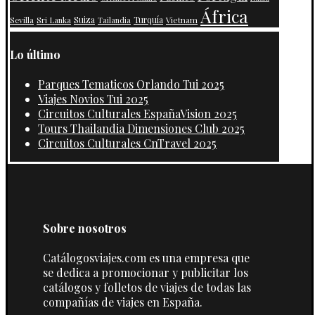
África
Suiza
Turquía
Vietnam
Sevilla
Sri Lanka
Tailandia
Lo último
Parques Tematicos Orlando Tui 2025
Viajes Novios Tui 2025
Circuitos Culturales EspañaVision 2025
Tours Thailandia Dimensiones Club 2025
Circuitos Culturales CnTravel 2025
Sobre nosotros
Catálogosviajes.com es una empresa que
se dedica a promocionar y publicitar los
catálogos y folletos de viajes de todas las
compañías de viajes en España.